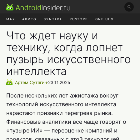
MAX
АВИТО
SYNTARA
RUSTORE
ONE UI 9
НАУШНИКИ
HYPEROS 4
Что ждет науку и
технику, когда лопнет
пузырь искусственного
интеллекта
Артем
Сутягин
∙
23.11.2025
После нескольких лет ажиотажа вокруг
технологий искусственного интеллекта
нарастают признаки перегрева рынка.
Финансовые аналитики все чаще говорят о
«пузыре ИИ» — переоценке компаний и
проектов, связанных с этой технологией.