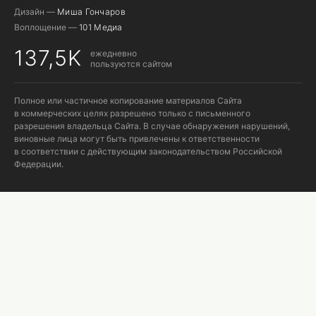
Дизайн —
Миша Гончаров
Воплощение —
101 Медиа
137,5K
ежедневно
пользуются сайтом
Полное или частичное копирование материалов Сайта
в коммерческих целях разрешено только с письменного
разрешения владельца Сайта. В случае обнаружения нарушений,
виновные лица могут быть привлечены к ответственности
в соответствии с действующим законодательством Российской
Федерации.