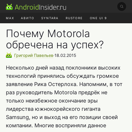
MAX
АВИТО
SYNTARA
RUSTORE
ONE UI 9
НАУШНИКИ
HYPEROS 4
Почему Motorola
обречена на успех?
Григорий
Павельев
∙
18.02.2015
Несколько дней назад поклонники высоких
технологий принялись обсуждать громкое
заявление Рика Остерлоха. Напомним, в тот
раз руководитель Motorola предрёк не
только неизбежное окончание эры
лидерства южнокорейского гиганта
Samsung, но и выход на его позиции своей
компании. Многие восприняли данное