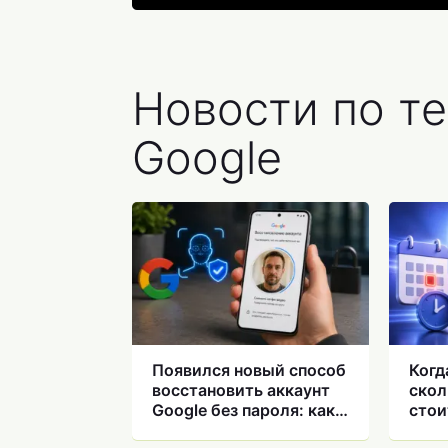
Новости по т
Google
Появился новый способ
Когд
восстановить аккаунт
скол
Google без пароля: как
стои
работает вход по
непр