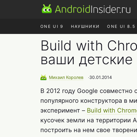
ONE UI 9
НАУШНИКИ
ONE UI 8.5
Build with Ch
ваши детские
Михаил
Королев
∙
30.01.2014
В 2012 году Google совместно 
популярного конструктора в м
эксперимент –
Build with Chrom
кусочек земли на территории А
построить на нем свое творен