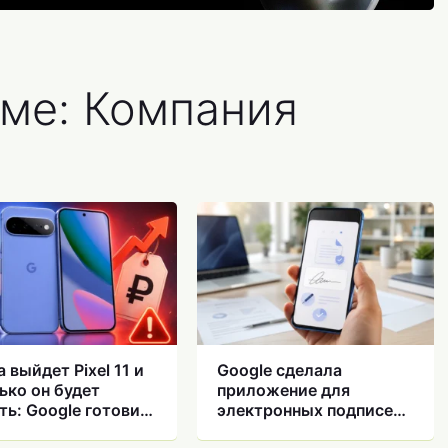
еме: Компания
а выйдет Pixel 11 и
Google сделала
ько он будет
приложение для
ть: Google готовит
электронных подписей
иятный сюрприз
на Android — зачем они