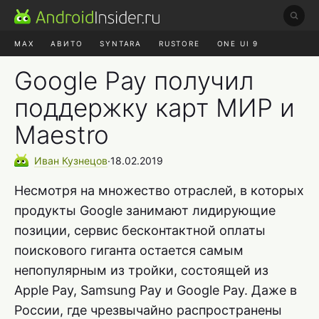
MAX
АВИТО
SYNTARA
RUSTORE
ONE UI 9
НАУШНИКИ
HYPEROS 4
Google Pay получил
поддержку карт МИР и
Maestro
Иван
Кузнецов
∙
18.02.2019
Несмотря на множество отраслей, в которых
продукты Google занимают лидирующие
позиции, сервис бесконтактной оплаты
поискового гиганта остается самым
непопулярным из тройки, состоящей из
Apple Pay, Samsung Pay и Google Pay. Даже в
России, где чрезвычайно распространены