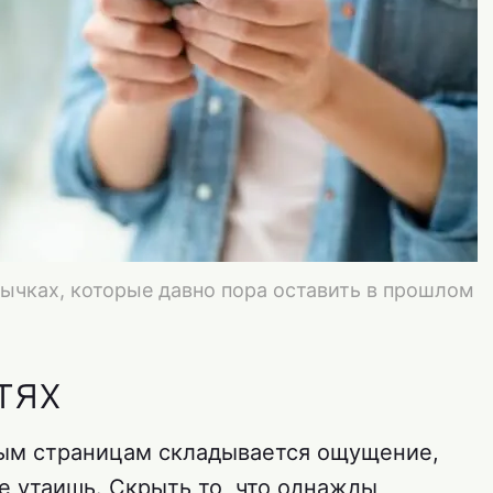
ычках, которые давно пора оставить в прошлом
тях
ным страницам складывается ощущение,
не утаишь. Скрыть то, что однажды