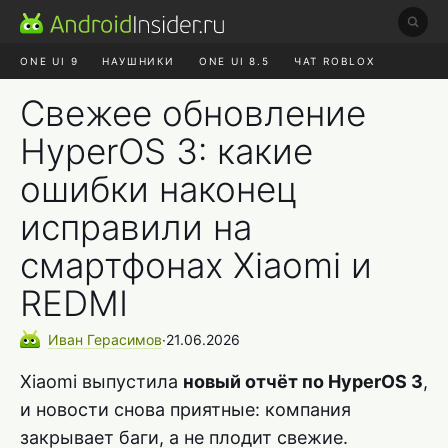
ONE UI 9
НАУШНИКИ
ONE UI 8.5
ЧАТ ROBLOX
MAX RUSTORE
ЯНДЕКС ПЛЮС
REALME СБРОС
Свежее обновление
HyperOS 3: какие
ошибки наконец
исправили на
смартфонах Xiaomi и
REDMI
Иван
Герасимов
∙
21.06.2026
Xiaomi выпустила
новый отчёт по HyperOS 3
,
и новости снова приятные: компания
закрывает баги, а не плодит свежие.