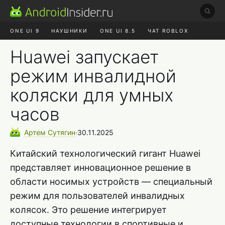
ONE UI 9
НАУШНИКИ
ONE UI 8.5
ЧАТ ROBLOX
MAX RUSTORE
ЯНДЕКС ПЛЮС
REALME СБРОС
Huawei запускает
режим инвалидной
коляски для умных
часов
Артем
Сутягин
∙
30.11.2025
Китайский технологический гигант Huawei
представляет инновационное решение в
области носимых устройств — специальный
режим для пользователей инвалидных
колясок. Это решение интегрирует
доступные технологии в спортивные и