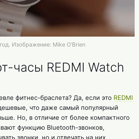
од. Изображение: Mike O’Brien
т-часы REDMI Watch
евле фитнес-браслета? Да, если это
REDMI
 дешевые, что даже самый популярный
льше. Но, в отличие от более компактного
вают функцию Bluetooth-звонков,
ать звонки, но и отвечать на них,