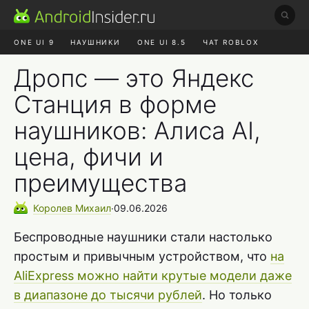
ONE UI 9
НАУШНИКИ
ONE UI 8.5
ЧАТ ROBLOX
MAX RUSTORE
ЯНДЕКС ПЛЮС
REALME СБРОС
Дропс — это Яндекс
Станция в форме
наушников: Алиса AI,
цена, фичи и
преимущества
Королев
Михаил
∙
09.06.2026
Беспроводные наушники стали настолько
простым и привычным устройством, что
на
AliExpress можно найти крутые модели даже
в диапазоне до тысячи рублей
. Но только