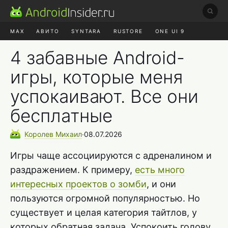
MAX
АВИТО
SYNTARA
RUSTORE
ONE UI 9
НАУШНИКИ
HYPEROS 4
4 забавные Android-
игры, которые меня
успокаивают. Все они
бесплатные
Королев
Михаил
∙
08.07.2026
Игры чаще ассоциируются с адреналином и
раздражением. К примеру,
есть много
интересных проектов о зомби
, и они
пользуются огромной популярностью. Но
существует и целая категория тайтлов, у
которых обратная задача. Успокоить голову,