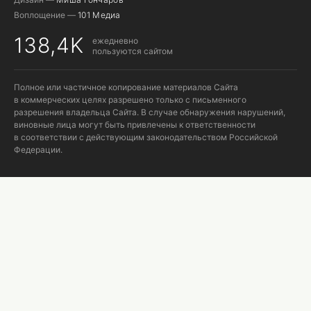
Воплощение —
101 Медиа
138,4K
ежедневно
пользуются сайтом
Полное или частичное копирование материалов Сайта
в коммерческих целях разрешено только с письменного
разрешения владельца Сайта. В случае обнаружения нарушений,
виновные лица могут быть привлечены к ответственности
в соответствии с действующим законодательством Российской
Федерации.