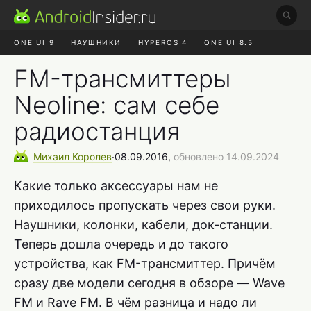
ONE UI 9
НАУШНИКИ
HYPEROS 4
ONE UI 8.5
ROBLOX ЧАТ
MAX RUSTORE
АЛИЭКСПРЕСС
FM-трансмиттеры
Neoline: сам себе
радиостанция
Михаил
Королев
∙
08.09.2016,
обновлено 14.09.2024
Какие только аксессуары нам не
приходилось пропускать через свои руки.
Наушники, колонки, кабели, док-станции.
Теперь дошла очередь и до такого
устройства, как FM-трансмиттер. Причём
сразу две модели сегодня в обзоре — Wave
FM и Rave FM. В чём разница и надо ли