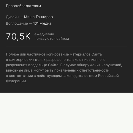
Правообладателям
Дизайн —
Миша Гончаров
Воплощение —
101 Медиа
70,5K
ежедневно
пользуются сайтом
Полное или частичное копирование материалов Сайта
в коммерческих целях разрешено только с письменного
разрешения владельца Сайта. В случае обнаружения нарушений,
виновные лица могут быть привлечены к ответственности
в соответствии с действующим законодательством Российской
Федерации.