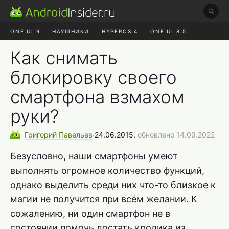
ONE UI 9
НАУШНИКИ
HYPEROS 4
ONE UI 8.5
ROBLOX ЧАТ
MAX RUSTORE
АЛИЭКСПРЕСС
Как снимать
блокировку своего
смартфона взмахом
руки?
Григорий
Павельев
∙
24.06.2015,
обновлено 14.09.2022
Безусловно, наши смартфоны умеют
выполнять огромное количество функций,
однако выделить среди них что-то близкое к
магии не получится при всём желании. К
сожалению, ни один смартфон не в
состоянии помочь достать кролика из