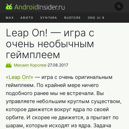
MAX
АВИТО
SYNTARA
RUSTORE
ONE UI 9
НАУШНИКИ
HYPEROS 4
Leap On! — игра с
очень необычным
геймплеем
Михаил
Королев
∙
27.08.2017
«Leap On!»
— игра с очень оригинальным
геймплеем. По крайней мере ничего
подобного ранее мы не встречали. Вы
управляете небольшим круглым существом,
которое движется вокруг ядра по своей
орбите. И скорее не движется, а прыгает по
шарам, которые исходят из ядра. Задача