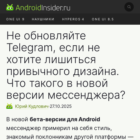
ONE UI 9
НАУШНИКИ
HYPEROS 4
ONE UI 8.5
ROBLOX ЧАТ
MAX RUSTORE
АЛИЭКСПРЕСС
Не обновляйте
Telegram, если не
хотите лишиться
привычного дизайна.
Что такого в новой
версии мессенджера?
Юрий
Кудлович
∙
27.10.2025
В новой
бета-версии для Android
мессенджер примерил на себя стиль,
знакомый поклонникам другой платформы —