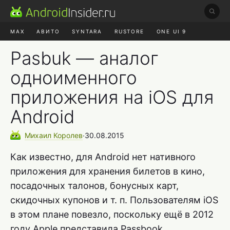
MAX
АВИТО
SYNTARA
RUSTORE
ONE UI 9
НАУШНИКИ
HYPEROS 4
Pasbuk — аналог
одноименного
приложения на iOS для
Android
Михаил
Королев
∙
30.08.2015
Как известно, для Android нет нативного
приложения для хранения билетов в кино,
посадочных талонов, бонусных карт,
скидочных купонов и т. п. Пользователям iOS
в этом плане повезло, поскольку ещё в 2012
году Apple представила Passbook.