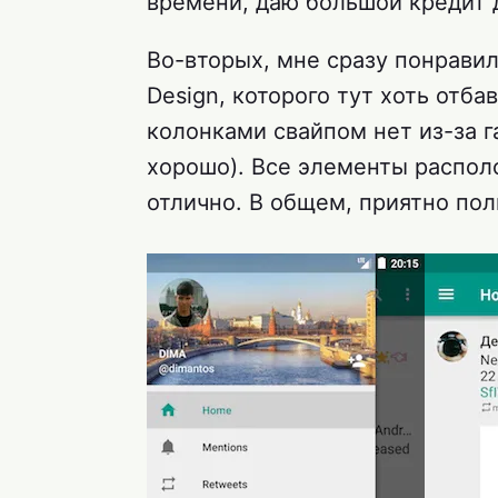
времени, даю большой кредит до
Во-вторых, мне сразу понравил
Design, которого тут хоть отб
колонками свайпом нет из-за га
хорошо). Все элементы распол
отлично. В общем, приятно пол