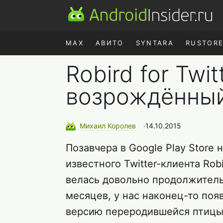
MAX
АВИТО
SYNTARA
RUSTOR
Robird for Twi
возрождённый
Михаил
Королев
∙
14.10.2015
Позавчера в Google Play Store
известного Twitter-клиента Rob
велась довольно продолжительн
месяцев, у нас наконец-то поя
версию переродившейся птицы