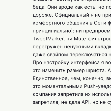
беда. Они вроде как есть, но п
дороже. Официальный я не при
комфортного общения в Сети ф
принципиально): ни предпросмо
TweetMarker, ни Mute-фильтро
перегружен ненужными вкладка
даже свайпом переключаться не
Про настройку интерфейса я во
это изменить размер шрифта. А
Единственное, чем, конечно, в
это моментальными Push-уведом
компания запретила их исполь
запретила, не дала API, но не с