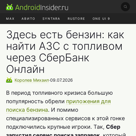
MAX
АВИТО
SYNTARA
RUSTORE
ONE UI 9
НАУШНИКИ
HYPEROS 4
Здесь есть бензин: как
найти АЗС с топливом
через СберБанк
Онлайн
Королев
Михаил
∙
09.07.2026
В период топливного кризиса большую
популярность обрели
приложения для
поиска бензина
. И помимо
специализированных сервисов к этой гонке
подключились крупные игроки. Так,
Сбер
запустил сервис поиска заправок
, который