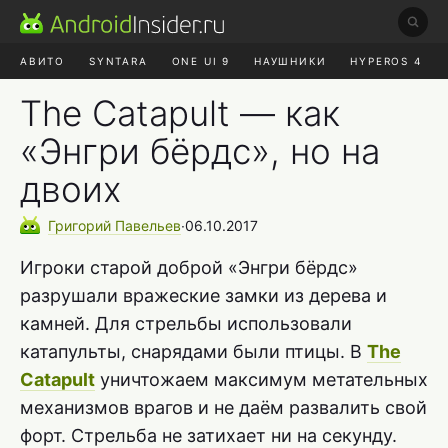
АВИТО
SYNTARA
ONE UI 9
НАУШНИКИ
HYPEROS 4
DUCKDUCKGO
ONE UI 8.5
The Catapult — как
«Энгри бёрдс», но на
двоих
Григорий
Павельев
∙
06.10.2017
Игроки старой доброй «Энгри бёрдс»
разрушали вражеские замки из дерева и
камней. Для стрельбы использовали
катапульты, снарядами были птицы. В
The
Catapult
уничтожаем максимум метательных
механизмов врагов и не даём развалить свой
форт. Стрельба не затихает ни на секунду.