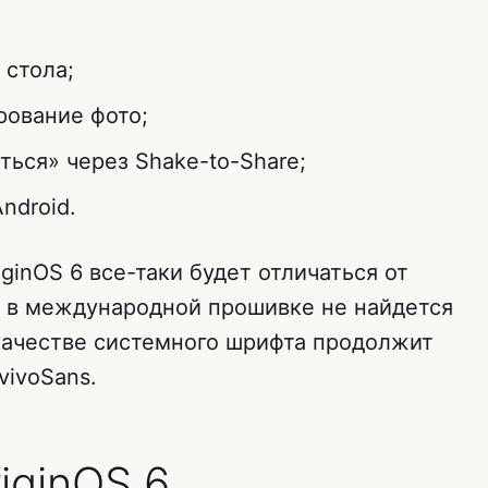
 стола;
рование фото;
ься» через Shake-to-Share;
ndroid.
ginOS 6 все-таки будет отличаться от
к, в международной прошивке не найдется
 качестве системного шрифта продолжит
vivoSans.
iginOS 6