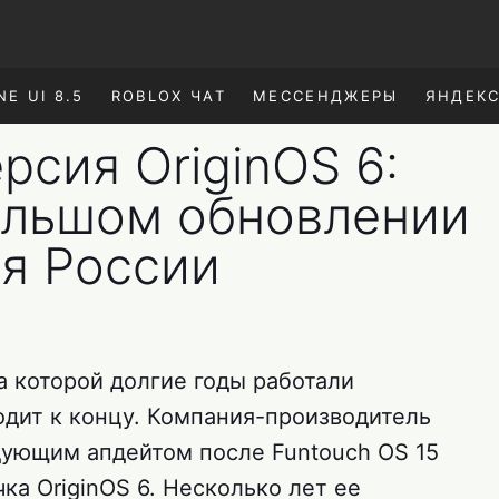
NE UI 8.5
ROBLOX ЧАТ
МЕССЕНДЖЕРЫ
ЯНДЕК
рсия OriginOS 6:
большом обновлении
ля России
а которой долгие годы работали
одит к концу. Компания-производитель
дующим апдейтом после Funtouch OS 15
ка OriginOS 6. Несколько лет ее