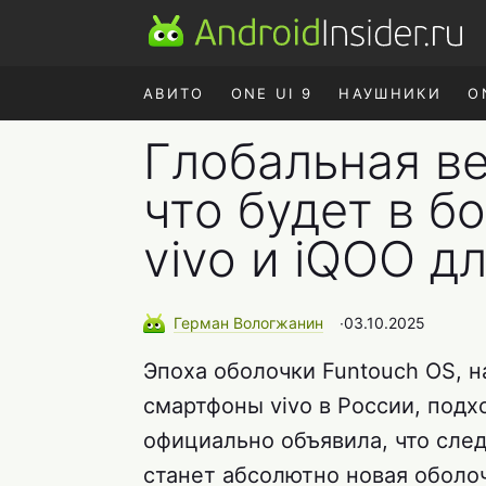
АВИТО
ONE UI 9
НАУШНИКИ
O
Глобальная ве
что будет в 
vivo и iQOO д
Герман
Вологжанин
∙
03.10.2025
Эпоха оболочки Funtouch OS, н
смартфоны vivo в России, подх
официально объявила, что сле
станет абсолютно новая оболоч