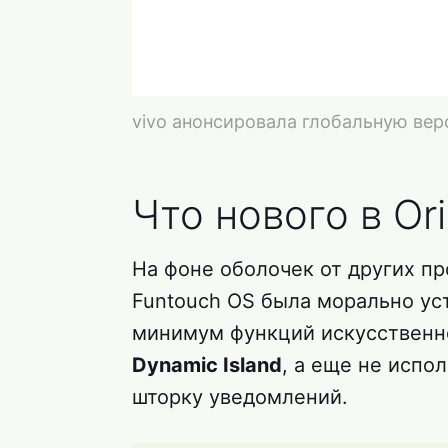
vivo анонсировала глобальную верс
Что нового в Or
На фоне оболочек от других п
Funtouch OS была морально ус
минимум функций искусственно
Dynamic Island
, а еще не испо
шторку уведомлений.