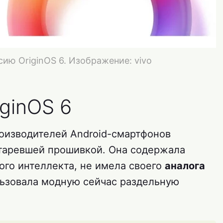
ию OriginOS 6. Изображение: vivo
iginOS 6
роизводителей Android-смартфонов
таревшей прошивкой. Она содержала
го интеллекта, не имела своего
аналога
льзовала модную сейчас раздельную