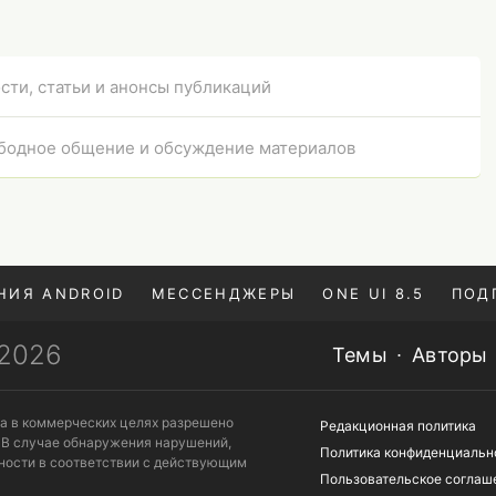
сти, статьи и анонсы публикаций
бодное общение и обсуждение материалов
НИЯ ANDROID
МЕССЕНДЖЕРЫ
ONE UI 8.5
ПОД
—2026
Темы
Авторы
та в коммерческих целях разрешено
Редакционная политика
 В случае обнаружения нарушений,
Политика конфиденциальн
ности в соответствии с действующим
Пользовательское соглаш