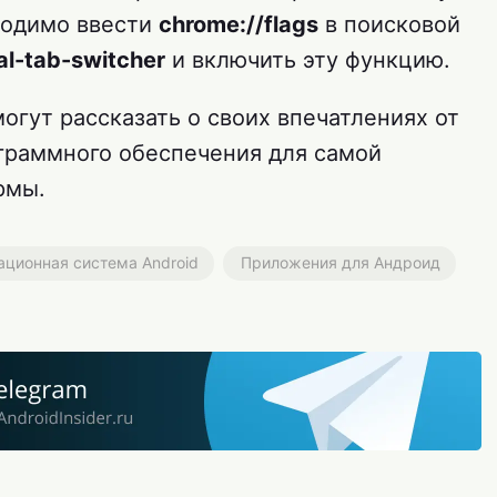
ходимо ввести
chrome://flags
в поисковой
al-tab-switcher
и включить эту функцию.
огут рассказать о своих впечатлениях от
ограммного обеспечения для самой
рмы.
ционная система Android
Приложения для Андроид