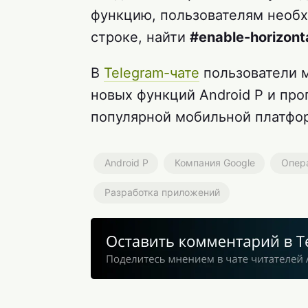
функцию, пользователям необ
строке, найти
#enable-horizont
В
Telegram-чате
пользователи м
новых функций Android P и пр
популярной мобильной платфо
Android P
Компания Google
Опера
Разработка приложений