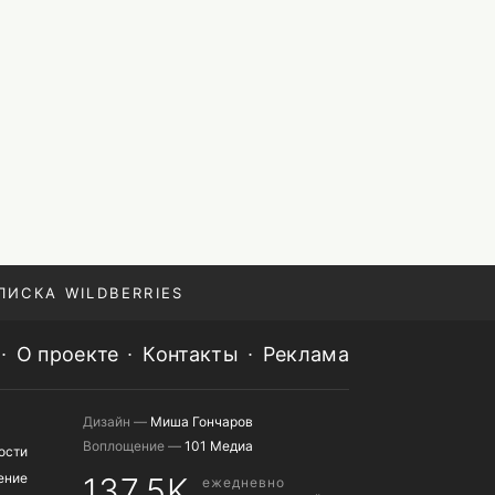
ПИСКА WILDBERRIES
О проекте
Контакты
Реклама
Дизайн —
Миша Гончаров
Воплощение —
101 Медиа
ости
ение
137,5K
ежедневно