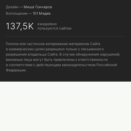
Дизайн —
Миша Гончаров
Воплощение —
101 Медиа
137,5K
ежедневно
пользуются сайтом
Полное или частичное копирование материалов Сайта
в коммерческих целях разрешено только с письменного
разрешения владельца Сайта. В случае обнаружения нарушений,
виновные лица могут быть привлечены к ответственности
в соответствии с действующим законодательством Российской
Федерации.