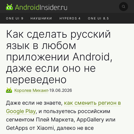
ONE UI 9
НАУШНИКИ
HYPEROS 4
ONE UI 8.5
ROBLOX ЧАТ
MAX RUSTORE
АЛИЭКСПРЕСС
Как сделать русский
язык в любом
приложении Android,
даже если оно не
переведено
Королев
Михаил
∙
19.06.2026
Даже если не знаете,
как сменить регион в
Google Play
, и пользуетесь российским
сегментом Плей Маркета, AppGallery или
GetApps от Xiaomi, далеко не все