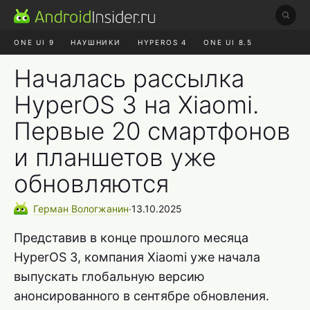
ONE UI 9
НАУШНИКИ
HYPEROS 4
ONE UI 8.5
ROBLOX ЧАТ
MAX RUSTORE
АЛИЭКСПРЕСС
Началась рассылка
HyperOS 3 на Xiaomi.
Первые 20 смартфонов
и планшетов уже
обновляются
Герман
Вологжанин
∙
13.10.2025
Представив в конце прошлого месяца
HyperOS 3, компания Xiaomi уже начала
выпускать глобальную версию
анонсированного в сентябре обновления.