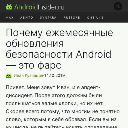
MAX
АВИТО
SYNTARA
RUSTORE
ONE UI 9
НАУШНИКИ
HYPEROS 4
Почему ежемесячные
обновления
безопасности Android
— это фарс
Иван
Кузнецов
∙
14.10.2019
Привет. Меня зовут Иван, и я апдейт-
диссидент. После этого должны были
послышаться вялые хлопки, но их нет.
Скорее всего потому, что многим не понятно
слово, которым я себя обозвал. Если вы из
их числа, не пытайтесь искать определение