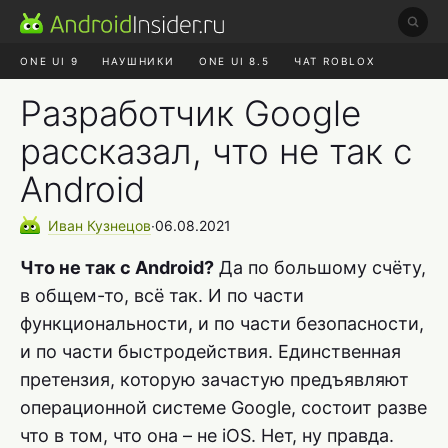
ONE UI 9
НАУШНИКИ
ONE UI 8.5
ЧАТ ROBLOX
MAX RUSTORE
ЯНДЕКС ПЛЮС
REALME СБРОС
Разработчик Google
рассказал, что не так с
Android
Иван
Кузнецов
∙
06.08.2021
Что не так с Android?
Да по большому счёту,
в общем-то, всё так. И по части
функциональности, и по части безопасности,
и по части быстродействия. Единственная
претензия, которую зачастую предъявляют
операционной системе Google, состоит разве
что в том, что она – не iOS. Нет, ну правда.