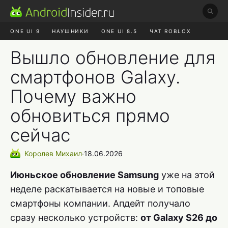
ONE UI 9
НАУШНИКИ
ONE UI 8.5
ЧАТ ROBLOX
MAX RUSTORE
ЯНДЕКС ПЛЮС
REALME СБРОС
Вышло обновление для
смартфонов Galaxy.
Почему важно
обновиться прямо
сейчас
Королев
Михаил
∙
18.06.2026
Июньское обновление Samsung
уже на этой
неделе раскатывается на новые и топовые
смартфоны компании. Апдейт получало
сразу несколько устройств:
от Galaxy S26 до