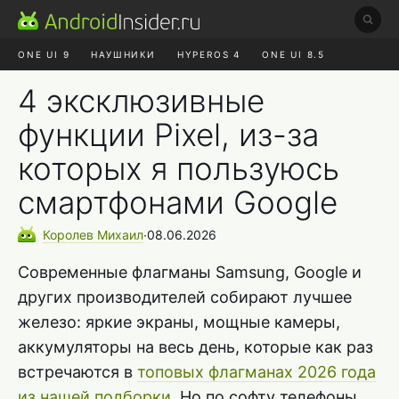
ONE UI 9
НАУШНИКИ
HYPEROS 4
ONE UI 8.5
ROBLOX ЧАТ
MAX RUSTORE
АЛИЭКСПРЕСС
4 эксклюзивные
функции Pixel, из-за
которых я пользуюсь
смартфонами Google
Королев
Михаил
∙
08.06.2026
Современные флагманы Samsung, Google и
других производителей собирают лучшее
железо: яркие экраны, мощные камеры,
аккумуляторы на весь день, которые как раз
встречаются в
топовых флагманах 2026 года
из нашей подборки
. Но по софту телефоны