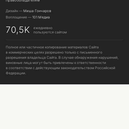
Правообладателям
Дизайн —
Миша Гончаров
Воплощение —
101 Медиа
70,5K
ежедневно
пользуются сайтом
Полное или частичное копирование материалов Сайта
в коммерческих целях разрешено только с письменного
разрешения владельца Сайта. В случае обнаружения нарушений,
виновные лица могут быть привлечены к ответственности
в соответствии с действующим законодательством Российской
Федерации.