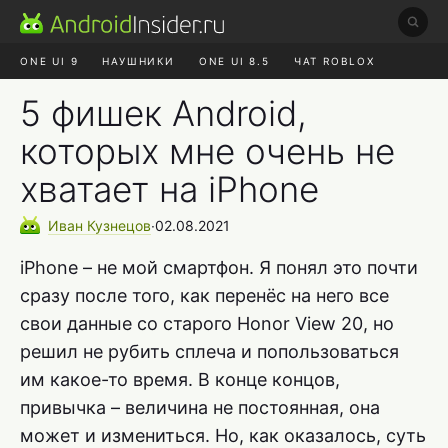
ONE UI 9
НАУШНИКИ
ONE UI 8.5
ЧАТ ROBLOX
MAX RUSTORE
ЯНДЕКС ПЛЮС
REALME СБРОС
5 фишек Android,
которых мне очень не
хватает на iPhone
Иван
Кузнецов
∙
02.08.2021
iPhone – не мой смартфон. Я понял это почти
сразу после того, как перенёс на него все
свои данные со старого Honor View 20, но
решил не рубить сплеча и попользоваться
им какое-то время. В конце концов,
привычка – величина не постоянная, она
может и измениться. Но, как оказалось, суть