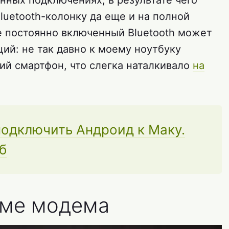
нных подключениях, в результате чего
Bluetooth-колонку да еще и на полной
е постоянно включенный Bluetooth может
ий: не так давно к моему ноутбуку
ий смартфон, что слегка наталкивало
на
подключить Андроид к Маку.
б
име модема