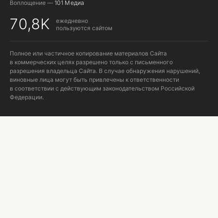
Воплощение —
101 Медиа
70,8K
ежедневно
пользуются сайтом
Полное или частичное копирование материалов Сайта
в коммерческих целях разрешено только с письменного
разрешения владельца Сайта. В случае обнаружения нарушений,
виновные лица могут быть привлечены к ответственности
в соответствии с действующим законодательством Российской
Федерации.