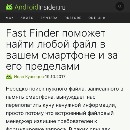
MAX
АВИТО
SYNTARA
RUSTORE
ONE UI 9
НАУШНИКИ
HYPEROS 4
Fast Finder поможет
найти любой файл в
вашем смартфоне и за
его пределами
Иван
Кузнецов
∙
19.10.2017
Нередко поиск нужного файла, записанного в
память смартфона, вынуждает нас
перелопатить кучу ненужной информации,
просто потому что встроенный файловый
менеджер излишне требователен к
формулировке запроса. В таких случаях