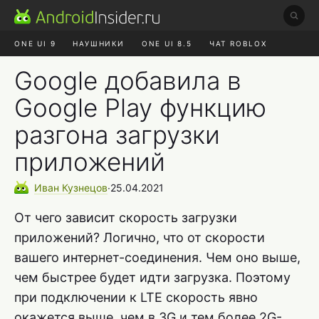
ONE UI 9
НАУШНИКИ
ONE UI 8.5
ЧАТ ROBLOX
MAX RUSTORE
ЯНДЕКС ПЛЮС
REALME СБРОС
Google добавила в
Google Play функцию
разгона загрузки
приложений
Иван
Кузнецов
∙
25.04.2021
От чего зависит скорость загрузки
приложений? Логично, что от скорости
вашего интернет-соединения. Чем оно выше,
чем быстрее будет идти загрузка. Поэтому
при подключении к LTE скорость явно
окажется выше, чем в 3G и тем более 2G-