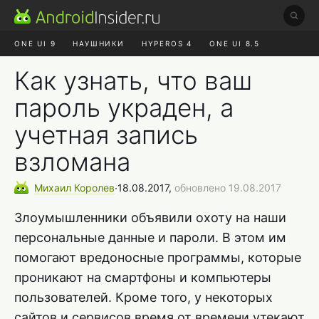
ONE UI 9
НАУШНИКИ
HYPEROS 4
ONE UI 8.5
ROBLOX ЧАТ
MAX RUSTORE
АЛИЭКСПРЕСС
Как узнать, что ваш
пароль украден, а
учетная запись
взломана
Михаил
Королев
∙
18.08.2017,
обновлено 19.08.2017
Злоумышленники объявили охоту на наши
персональные данные и пароли. В этом им
помогают вредоносные программы, которые
проникают на смартфоны и компьютеры
пользователей. Кроме того, у некоторых
сайтов и сервисов время от времени утекают