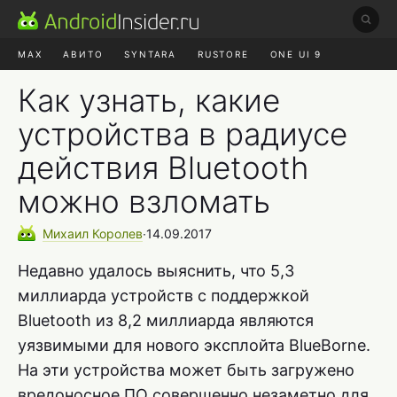
MAX
АВИТО
SYNTARA
RUSTORE
ONE UI 9
НАУШНИКИ
HYPEROS 4
Как узнать, какие
устройства в радиусе
действия Bluetooth
можно взломать
Михаил
Королев
∙
14.09.2017
Недавно удалось выяснить, что 5,3
миллиарда устройств с поддержкой
Bluetooth из 8,2 миллиарда являются
уязвимыми для нового эксплойта BlueBorne.
На эти устройства может быть загружено
вредоносное ПО совершенно незаметно для