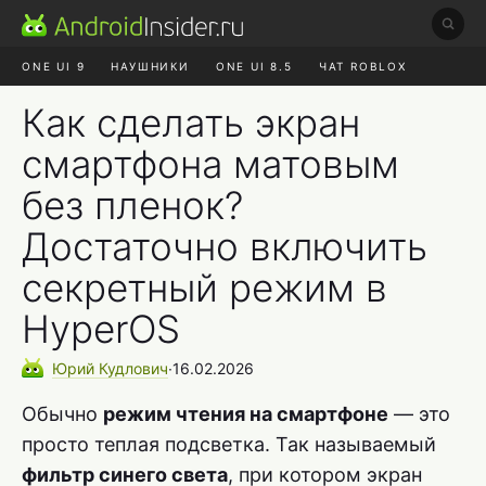
ONE UI 9
НАУШНИКИ
ONE UI 8.5
ЧАТ ROBLOX
MAX RUSTORE
ЯНДЕКС ПЛЮС
REALME СБРОС
Как сделать экран
смартфона матовым
без пленок?
Достаточно включить
секретный режим в
HyperOS
Юрий
Кудлович
∙
16.02.2026
Обычно
режим чтения на смартфоне
— это
просто теплая подсветка. Так называемый
фильтр синего света
, при котором экран