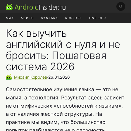
MAX
АВИТО
SYNTARA
RUSTORE
ONE UI 9
НАУШНИКИ
HYPEROS 4
Как выучить
английский с нуля и не
бросить: Пошаговая
система 2026
Михаил
Королев
∙
26.01.2026
Самостоятельное изучение языка — это не
магия, а технология. Результат здесь зависит
не от мифических «способностей к языкам»,
а от наличия жесткой структуры. На
практике мы видим, что большинство
попыток разбиваются не о сложность