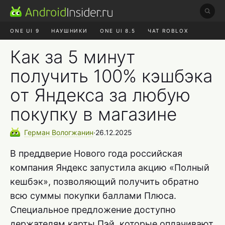
ONE UI 9
НАУШНИКИ
ONE UI 8.5
ЧАТ ROBLOX
MAX RUSTORE
ЯНДЕКС ПЛЮС
REALME СБРОС
Как за 5 минут
получить 100% кэшбэка
от Яндекса за любую
покупку в магазине
Герман
Вологжанин
∙
26.12.2025
В преддверие Нового года российская
компания Яндекс запустила акцию «Полный
кешбэк», позволяющий получить обратно
всю суммы покупки баллами Плюса.
Специальное предложение доступно
держателям карты Пэй, которые оплачивают