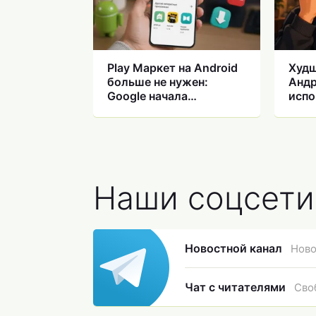
Play Маркет на Android
Худш
больше не нужен:
Андр
Google начала
испо
выкладывать
сма
сторонние магазины
Наши соцсети
Новостной канал
Ново
Чат с читателями
Сво