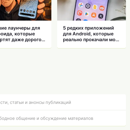
ие лаунчеры для
5 редких приложений
оида, которые
для Android, которые
ртят даже дорогой
реально прокачали мой
ртфон
смартфон
сти, статьи и анонсы публикаций
бодное общение и обсуждение материалов