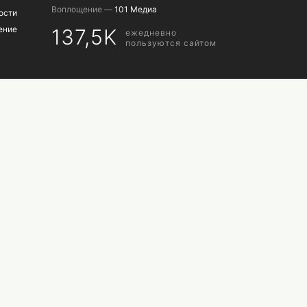
Воплощение —
101 Медиа
ости
ение
137,5K
ежедневно
пользуются сайтом