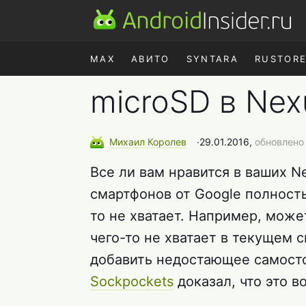
MAX
АВИТО
SYNTARA
RUSTOR
microSD в Ne
Михаил
Королев
∙
29.01.2016,
обновлено 
Все ли вам нравится в ваших 
смартфонов от Google полность
то не хватает. Например, может
чего-то не хватает в текущем
добавить недостающее самосто
Sockpockets
доказал, что это в