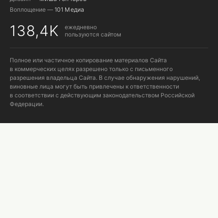
Воплощение —
101 Медиа
138,4K
ежедневно
пользуются сайтом
Полное или частичное копирование материалов Сайта
в коммерческих целях разрешено только с письменного
разрешения владельца Сайта. В случае обнаружения нарушений,
виновные лица могут быть привлечены к ответственности
в соответствии с действующим законодательством Российской
Федерации.