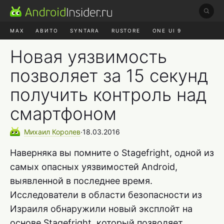
MAX
АВИТО
SYNTARA
RUSTORE
ONE UI 9
НАУШНИКИ
HYPEROS 4
Новая уязвимость
позволяет за 15 секунд
получить контроль над
смартфоном
Михаил
Королев
∙
18.03.2016
Наверняка вы помните о Stagefright, одной из
самых опасных уязвимостей Android,
выявленной в последнее время.
Исследователи в области безопасности из
Израиля обнаружили новый эксплойт на
основе Stagefright, который позволяет