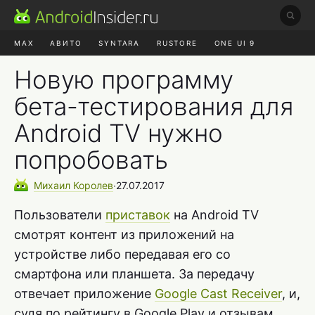
MAX
АВИТО
SYNTARA
RUSTORE
ONE UI 9
НАУШНИКИ
HYPEROS 4
Новую программу
бета-тестирования для
Android TV нужно
попробовать
Михаил
Королев
∙
27.07.2017
Пользователи
приставок
на Android TV
смотрят контент из приложений на
устройстве либо передавая его со
смартфона или планшета. За передачу
отвечает приложение
Google Cast Receiver
, и,
судя по рейтингу в Google Play и отзывам