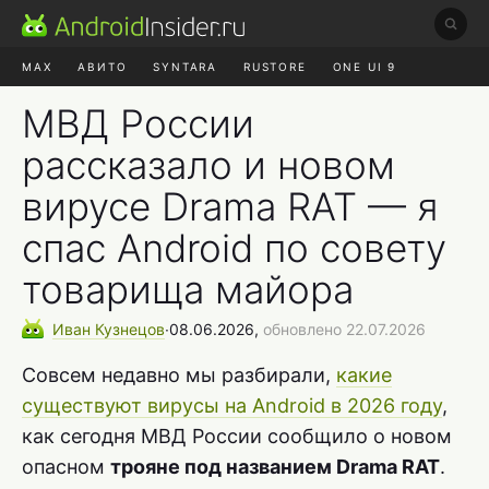
MAX
АВИТО
SYNTARA
RUSTORE
ONE UI 9
НАУШНИКИ
HYPEROS 4
МВД России
рассказало и новом
вирусе Drama RAT — я
спас Android по совету
товарища майора
Иван
Кузнецов
∙
08.06.2026,
обновлено 22.07.2026
Совсем недавно мы разбирали,
какие
существуют вирусы на Android в 2026 году
,
как сегодня МВД России сообщило о новом
опасном
трояне под названием Drama RAT
.