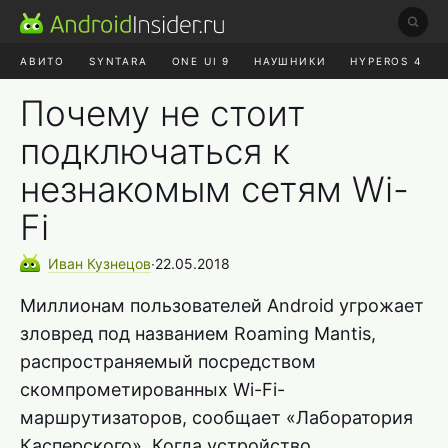
АВИТО
SYNTARA
ONE UI 9
НАУШНИКИ
HYPEROS 4
DUCKDUCKGO
ONE UI 8.5
Почему не стоит
подключаться к
незнакомым сетям Wi-
Fi
Иван
Кузнецов
∙
22.05.2018
Миллионам пользователей Android угрожает
зловред под названием Roaming Mantis,
распространяемый посредством
скомпрометированных Wi-Fi-
маршрутизаторов, сообщает «Лаборатория
Касперского». Когда устройство