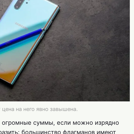
 цена на него явно завышена.
е огромные суммы, если можно изрядно
разить: большинство флагманов имеют