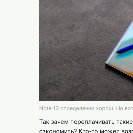
Note 10 определенно хорош. Но вот
Так зачем переплачивать таки
сэкономить? Кто-то может воз