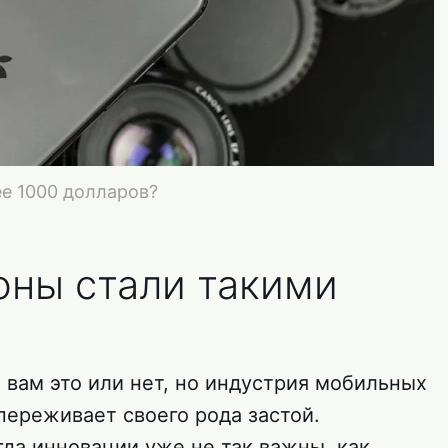
ее 1000 долларов?
ны стали такими
 вам это или нет, но индустрия мобильных
переживает своего рода застой.
гда инновации уже не так важны, как