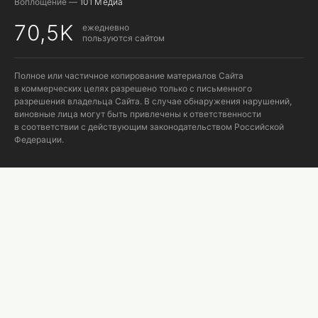
Воплощение —
101 Медиа
70,5K
ежедневно
пользуются сайтом
Полное или частичное копирование материалов Сайта
в коммерческих целях разрешено только с письменного
разрешения владельца Сайта. В случае обнаружения нарушений,
виновные лица могут быть привлечены к ответственности
в соответствии с действующим законодательством Российской
Федерации.