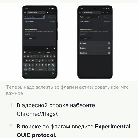
Теперь надо залезть во флаги и активировать кое-что
важное
В адресной строке наберите
Chrome://flags/.
В поиске по флагам введите
Experimental
QUIC protocol
.