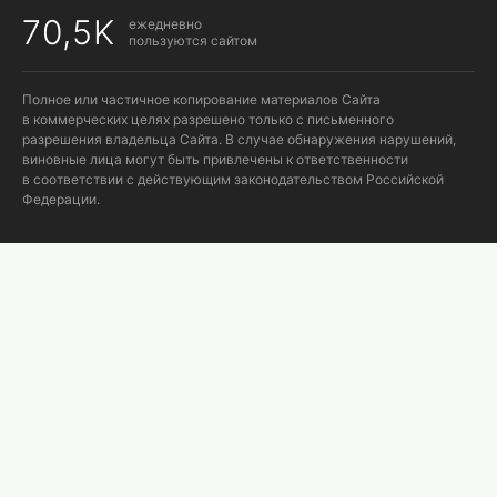
70,5K
ежедневно
пользуются сайтом
Полное или частичное копирование материалов Сайта
в коммерческих целях разрешено только с письменного
разрешения владельца Сайта. В случае обнаружения нарушений,
виновные лица могут быть привлечены к ответственности
в соответствии с действующим законодательством Российской
Федерации.