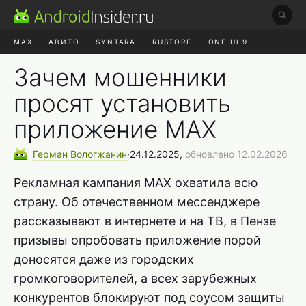
MAX
АВИТО
SYNTARA
RUSTORE
ONE UI 9
НАУШНИКИ
HYPEROS 4
Зачем мошенники
просят установить
приложение MAX
Герман
Вологжанин
∙
24.12.2025,
обновлено 12.02.2026
Рекламная кампания MAX охватила всю
страну. Об отечественном мессенджере
рассказывают в интернете и на ТВ, в Пензе
призывы опробовать приложение порой
доносятся даже из городских
громкоговорителей, а всех зарубежных
конкурентов блокируют под соусом защиты