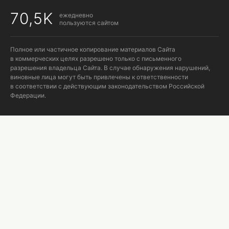
70,5K
ежедневно
пользуются сайтом
Полное или частичное копирование материалов Сайта
в коммерческих целях разрешено только с письменного
разрешения владельца Сайта. В случае обнаружения нарушений,
виновные лица могут быть привлечены к ответственности
в соответствии с действующим законодательством Российской
Федерации.